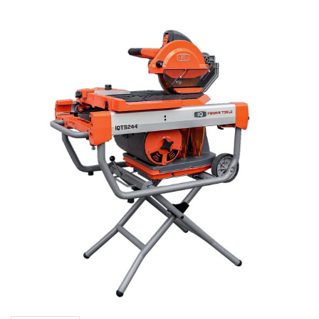
斜切鋸
圓鋸機
石材切割機
雕刻機
金屬切割機
吸塵器
其它機種